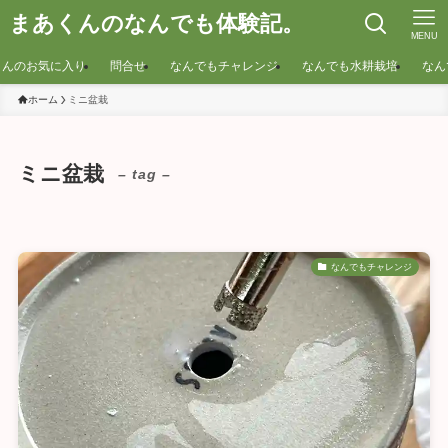
まあくんのなんでも体験記。
MENU
くんのお気に入り
問合せ
なんでもチャレンジ
なんでも水耕栽培
なん
ホーム
ミニ盆栽
ミニ盆栽
– tag –
なんでもチャレンジ