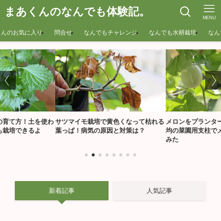
まあくんのなんでも体験記。
MENU
くんのお気に入り
問合せ
なんでもチャレンジ
なんでも水耕栽培
なん
の育て方！土を使わ
サツマイモ栽培で黄色くなって枯れる
メロンをプランター
も栽培できるよ
葉っぱ！病気の原因と対策は？
均の菜園用支柱で
みた
新着記事
人気記事