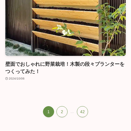
壁面でおしゃれに野菜栽培！木製の段々プランターを
つくってみた！
2024/10/06
1
2
...
42