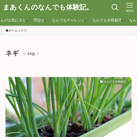
まあくんのなんでも体験記。
MENU
くんのお気に入り
問合せ
なんでもチャレンジ
なんでも水耕栽培
なん
ホーム
ネギ
ネギ
– tag –
なんでも水耕栽培