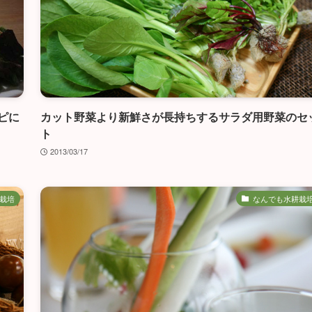
ピに
カット野菜より新鮮さが長持ちするサラダ用野菜のセ
ト
2013/03/17
栽培
なんでも水耕栽