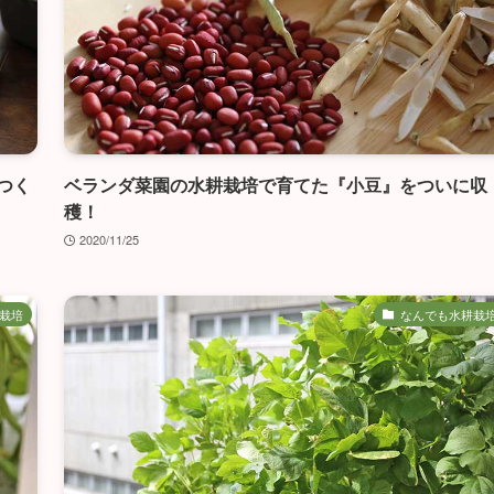
つく
ベランダ菜園の水耕栽培で育てた『小豆』をついに収
穫！
2020/11/25
栽培
なんでも水耕栽