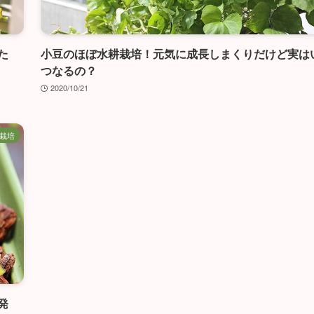
た
小豆のほぼ水耕栽培！元気に成長しまくりだけど実は
つなるの？
2020/10/21
栽培
発