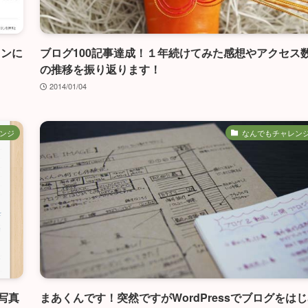
インに
ブログ100記事達成！１年続けてみた感想やアクセス
の推移を振り返ります！
2014/01/04
ンジ
なんでもチャレン
写真
まあくんです！突然ですがWordPressでブログをは