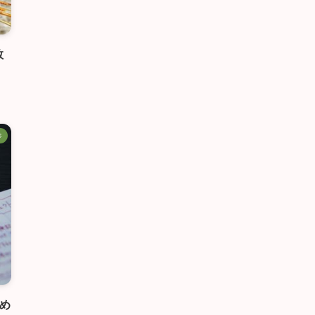
数
ジ
じめ