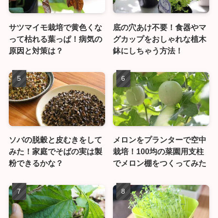
サツマイモ栽培で黄色くな
底の穴あけ不要！食器やマ
って枯れる葉っぱ！病気の
グカップをおしゃれな植木
原因と対策は？
鉢にしちゃう方法！
ソバの脱穀と皮むきをして
メロンをプランターで空中
みた！家庭でそばの実は製
栽培！100均の菜園用支柱
粉できるかな？
でメロン棚をつくってみた