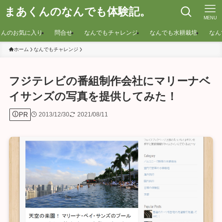
まあくんのなんでも体験記。
MENU
くんのお気に入り
問合せ
なんでもチャレンジ
なんでも水耕栽培
なん
ホーム
なんでもチャレンジ
フジテレビの番組制作会社にマリーナベ
イサンズの写真を提供してみた！
PR
2013/12/30
2021/08/11