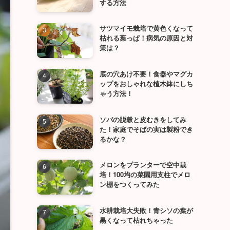
する方法
サツマイモ栽培で黄色くなって
枯れる葉っぱ！病気の原因と対
策は？
底の穴あけ不要！食器やマグカ
ップをおしゃれな植木鉢にしち
ゃう方法！
ソバの脱穀と皮むきをしてみ
た！家庭でそばの実は製粉でき
るかな？
メロンをプランターで空中栽
培！100均の菜園用支柱でメロ
ン棚をつくってみた
水耕栽培大失敗！青シソの葉が
黒くなって枯れちゃった