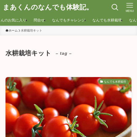
まあくんのなんでも体験記。
MENU
くんのお気に入り
問合せ
なんでもチャレンジ
なんでも水耕栽培
なん
ホーム
水耕栽培キット
水耕栽培キット
– tag –
なんでも水耕栽培