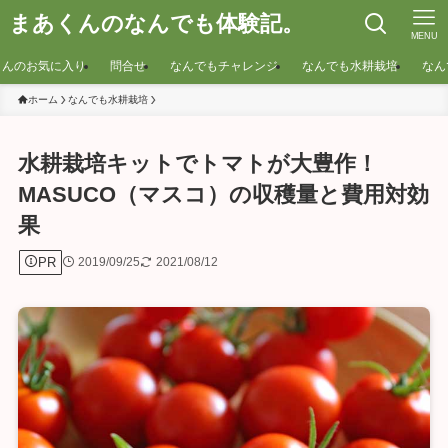
まあくんのなんでも体験記。
MENU
くんのお気に入り
問合せ
なんでもチャレンジ
なんでも水耕栽培
なん
ホーム
なんでも水耕栽培
水耕栽培キットでトマトが大豊作！
MASUCO（マスコ）の収穫量と費用対効
果
PR
2019/09/25
2021/08/12