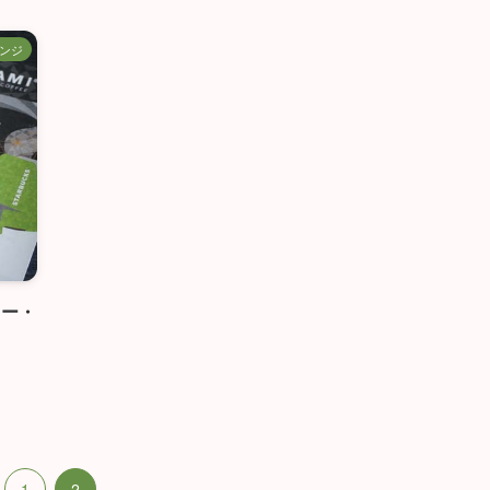
ンジ
ヒー・
1
2