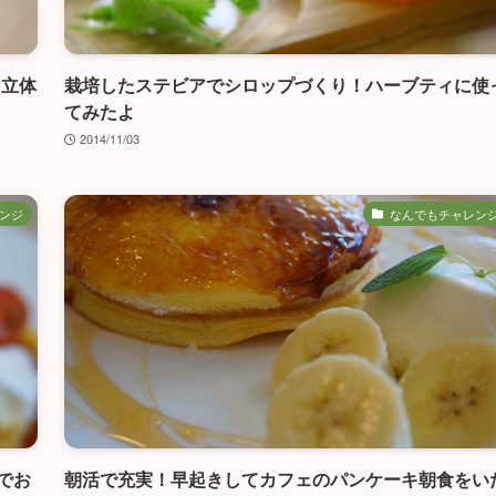
！立体
栽培したステビアでシロップづくり！ハーブティに使
てみたよ
2014/11/03
ンジ
なんでもチャレン
でお
朝活で充実！早起きしてカフェのパンケーキ朝食をい