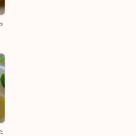
っ
ジ
た