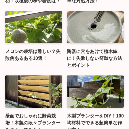
功！収穫後の味や糖度は？
単な対処方法！
メロンの栽培は難しい？失
陶器に穴をあけて植木鉢
敗例あるある10選！
に！失敗しない簡単な方法
とポイント
壁面でおしゃれに野菜栽
木製プランターをDIY！100
培！木製の段々プランター
均材料でできる超簡単な作