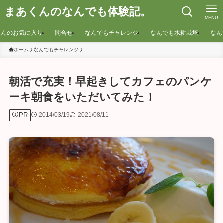
まあくんのなんでも体験記。
MENU
くんのお気に入り
問合せ
なんでもチャレンジ
なんでも水耕栽培
なん
ホーム
なんでもチャレンジ
朝活で充実！早起きしてカフェのパンケ
ーキ朝食をいただいてみた！
PR
2014/03/19
2021/08/11