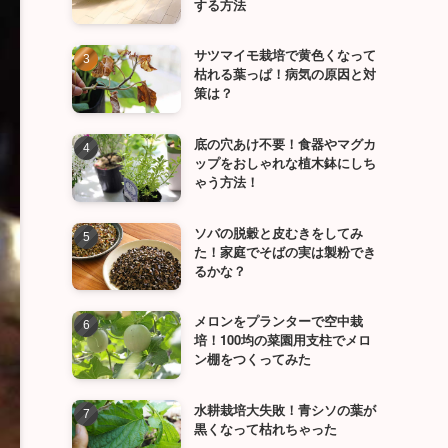
する方法
サツマイモ栽培で黄色くなって
枯れる葉っぱ！病気の原因と対
策は？
底の穴あけ不要！食器やマグカ
ップをおしゃれな植木鉢にしち
ゃう方法！
ソバの脱穀と皮むきをしてみ
た！家庭でそばの実は製粉でき
るかな？
メロンをプランターで空中栽
培！100均の菜園用支柱でメロ
ン棚をつくってみた
水耕栽培大失敗！青シソの葉が
黒くなって枯れちゃった