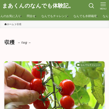
まあくんのなんでも体験記。
MENU
くんのお気に入り
問合せ
なんでもチャレンジ
なんでも水耕栽培
なん
ホーム
収穫
収穫
– tag –
なんでもチャレンジ