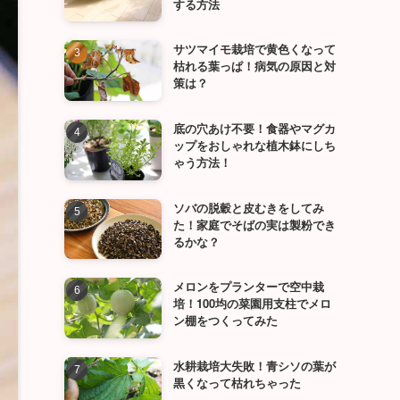
する方法
サツマイモ栽培で黄色くなって
枯れる葉っぱ！病気の原因と対
策は？
底の穴あけ不要！食器やマグカ
ップをおしゃれな植木鉢にしち
ゃう方法！
ソバの脱穀と皮むきをしてみ
た！家庭でそばの実は製粉でき
るかな？
メロンをプランターで空中栽
培！100均の菜園用支柱でメロ
ン棚をつくってみた
水耕栽培大失敗！青シソの葉が
黒くなって枯れちゃった