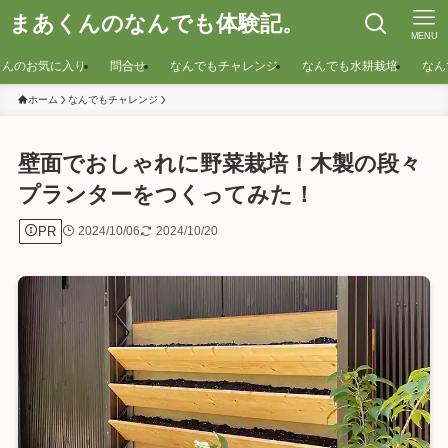
まあくんのなんでも体験記。
MENU
くんのお気に入り
問合せ
なんでもチャレンジ
なんでも水耕栽培
なん
ホーム
なんでもチャレンジ
壁面でおしゃれに野菜栽培！木製の段々
プランターをつくってみた！
PR
2024/10/06
2024/10/20