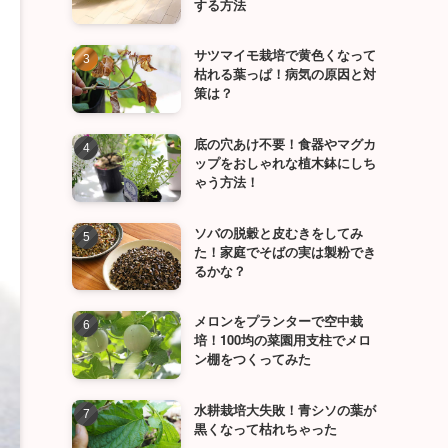
する方法
サツマイモ栽培で黄色くなって
枯れる葉っぱ！病気の原因と対
策は？
底の穴あけ不要！食器やマグカ
ップをおしゃれな植木鉢にしち
ゃう方法！
ソバの脱穀と皮むきをしてみ
た！家庭でそばの実は製粉でき
るかな？
メロンをプランターで空中栽
培！100均の菜園用支柱でメロ
ン棚をつくってみた
水耕栽培大失敗！青シソの葉が
黒くなって枯れちゃった