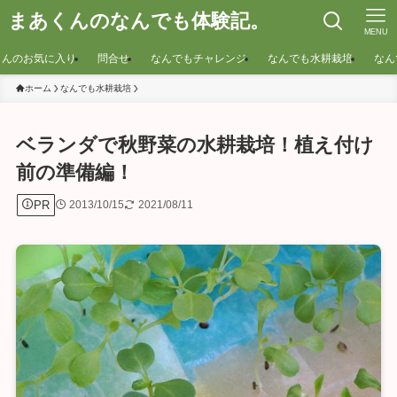
まあくんのなんでも体験記。
MENU
くんのお気に入り
問合せ
なんでもチャレンジ
なんでも水耕栽培
なん
ホーム
なんでも水耕栽培
ベランダで秋野菜の水耕栽培！植え付け
前の準備編！
PR
2013/10/15
2021/08/11