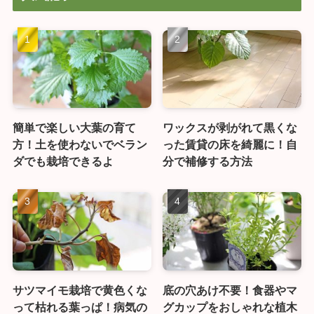
簡単で楽しい大葉の育て
ワックスが剥がれて黒くな
方！土を使わないでベラン
った賃貸の床を綺麗に！自
ダでも栽培できるよ
分で補修する方法
サツマイモ栽培で黄色くな
底の穴あけ不要！食器やマ
って枯れる葉っぱ！病気の
グカップをおしゃれな植木