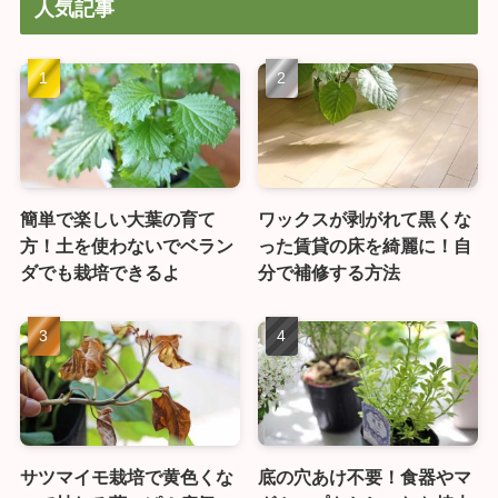
人気記事
簡単で楽しい大葉の育て
ワックスが剥がれて黒くな
方！土を使わないでベラン
った賃貸の床を綺麗に！自
ダでも栽培できるよ
分で補修する方法
サツマイモ栽培で黄色くな
底の穴あけ不要！食器やマ