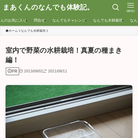
まあくんのなんでも体験記。
MENU
くんのお気に入り
問合せ
なんでもチャレンジ
なんでも水耕栽培
なん
ホーム
なんでも水耕栽培
室内で野菜の水耕栽培！真夏の種まき
編！
PR
2013/08/02
2021/08/11