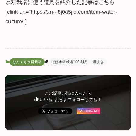
水耕栽培に使う道具を紹介した記事はこちら
[clink url=”https://xn--l8j0a5jld.com/item-water-
culture/”]
なんでも水耕栽培
ほぼ水耕栽培100均版
種まき
この記事が気に入ったら
いいね または フォローしてね！
Follow Me