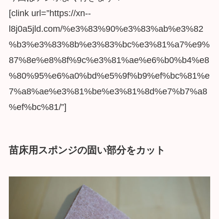
[clink url=”https://xn--
l8j0a5jld.com/%e3%83%90%e3%83%ab%e3%82
%b3%e3%83%8b%e3%83%bc%e3%81%a7%e9%
87%8e%e8%8f%9c%e3%81%ae%e6%b0%b4%e8
%80%95%e6%a0%bd%e5%9f%b9%ef%bc%81%e
7%a8%ae%e3%81%be%e3%81%8d%e7%b7%a8
%ef%bc%81/”]
苗床用スポンジの固い部分をカット