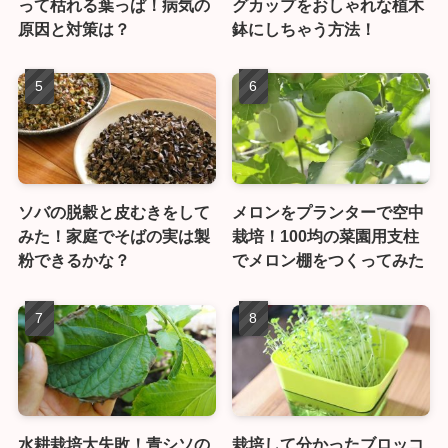
って枯れる葉っぱ！病気の
グカップをおしゃれな植木
原因と対策は？
鉢にしちゃう方法！
ソバの脱穀と皮むきをして
メロンをプランターで空中
みた！家庭でそばの実は製
栽培！100均の菜園用支柱
粉できるかな？
でメロン棚をつくってみた
水耕栽培大失敗！青シソの
栽培して分かったブロッコ