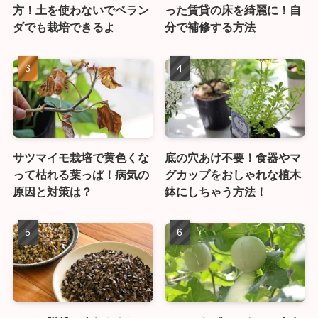
方！土を使わないでベラン
った賃貸の床を綺麗に！自
ダでも栽培できるよ
分で補修する方法
サツマイモ栽培で黄色くな
底の穴あけ不要！食器やマ
って枯れる葉っぱ！病気の
グカップをおしゃれな植木
原因と対策は？
鉢にしちゃう方法！