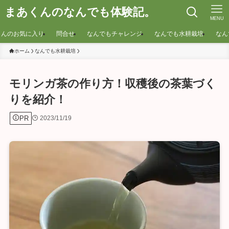
まあくんのなんでも体験記。
MENU
くんのお気に入り
問合せ
なんでもチャレンジ
なんでも水耕栽培
なん
ホーム
なんでも水耕栽培
モリンガ茶の作り方！収穫後の茶葉づく
りを紹介！
PR
2023/11/19