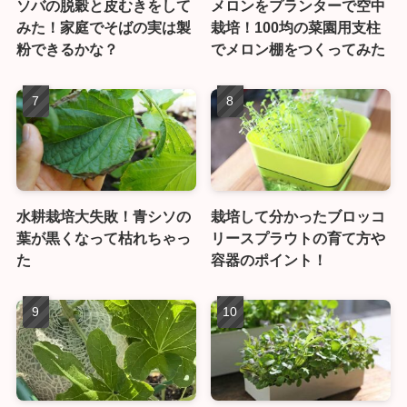
ソバの脱穀と皮むきをして
メロンをプランターで空中
みた！家庭でそばの実は製
栽培！100均の菜園用支柱
粉できるかな？
でメロン棚をつくってみた
水耕栽培大失敗！青シソの
栽培して分かったブロッコ
葉が黒くなって枯れちゃっ
リースプラウトの育て方や
た
容器のポイント！