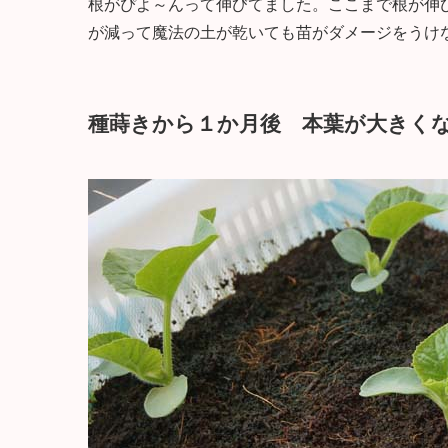
根がぴよ～んって伸びてました。ここまで根が伸
が減って魔法の土が乾いても苗がダメージをうけ
種蒔きから１か月後 本葉が大きく