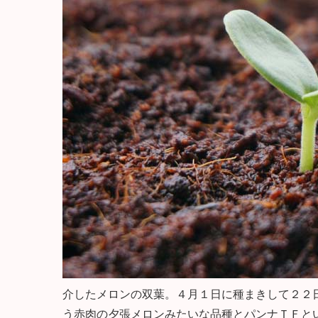
介したメロンの双葉。４月１日に種まきして２２
う赤肉の夕張メロンみたいな品種とパンナＴＦと