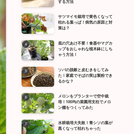
する方法
サツマイモ栽培で黄色くなって
枯れる葉っぱ！病気の原因と対
策は？
底の穴あけ不要！食器やマグカ
ップをおしゃれな植木鉢にしち
ゃう方法！
ソバの脱穀と皮むきをしてみ
た！家庭でそばの実は製粉でき
るかな？
メロンをプランターで空中栽
培！100均の菜園用支柱でメロ
ン棚をつくってみた
水耕栽培大失敗！青シソの葉が
黒くなって枯れちゃった