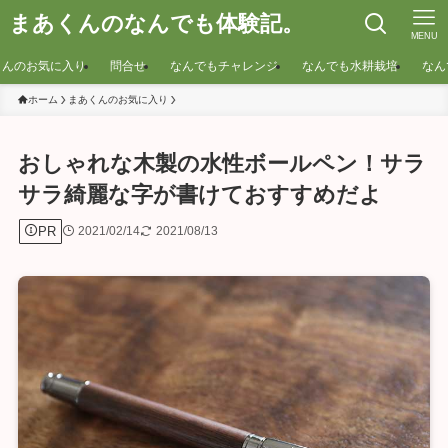
まあくんのなんでも体験記。
MENU
くんのお気に入り
問合せ
なんでもチャレンジ
なんでも水耕栽培
なん
ホーム
まあくんのお気に入り
おしゃれな木製の水性ボールペン！サラ
サラ綺麗な字が書けておすすめだよ
PR
2021/02/14
2021/08/13