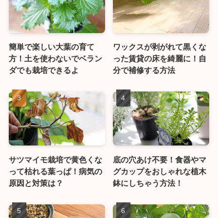
簡単で楽しい大葉の育て
ワックスが剥がれて黒くな
方！土を使わないでベラン
った賃貸の床を綺麗に！自
ダでも栽培できるよ
分で補修する方法
サツマイモ栽培で黄色くな
底の穴あけ不要！食器やマ
って枯れる葉っぱ！病気の
グカップをおしゃれな植木
原因と対策は？
鉢にしちゃう方法！