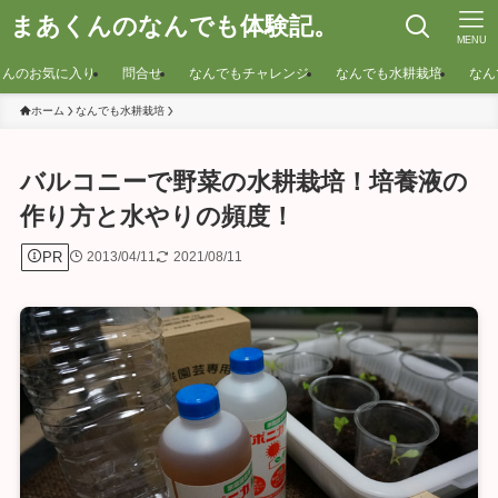
まあくんのなんでも体験記。
MENU
くんのお気に入り
問合せ
なんでもチャレンジ
なんでも水耕栽培
なん
ホーム
なんでも水耕栽培
バルコニーで野菜の水耕栽培！培養液の
作り方と水やりの頻度！
PR
2013/04/11
2021/08/11