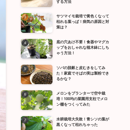
する方法
サツマイモ栽培で黄色くなって
枯れる葉っぱ！病気の原因と対
策は？
底の穴あけ不要！食器やマグカ
ップをおしゃれな植木鉢にしち
ゃう方法！
ソバの脱穀と皮むきをしてみ
た！家庭でそばの実は製粉でき
るかな？
メロンをプランターで空中栽
培！100均の菜園用支柱でメロ
ン棚をつくってみた
水耕栽培大失敗！青シソの葉が
黒くなって枯れちゃった