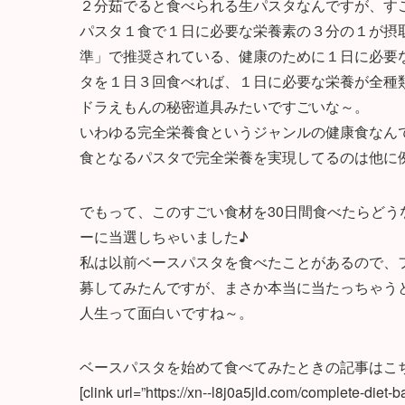
２分茹でると食べられる生パスタなんですが、す
パスタ１食で１日に必要な栄養素の３分の１が摂
準」で推奨されている、健康のために１日に必要
タを１日３回食べれば、１日に必要な栄養が全種
ドラえもんの秘密道具みたいですごいな～。
いわゆる完全栄養食というジャンルの健康食なん
食となるパスタで完全栄養を実現してるのは他に
でもって、このすごい食材を30日間食べたらどうな
ーに当選しちゃいました♪
私は以前ベースパスタを食べたことがあるので、
募してみたんですが、まさか本当に当たっちゃう
人生って面白いですね～。
ベースパスタを始めて食べてみたときの記事はこ
[clink url=”https://xn--l8j0a5jld.com/complete-diet-b