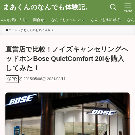
まあくんのなんでも体験記。
MENU
くんのお気に入り
問合せ
なんでもチャレンジ
なんでも水耕栽培
なん
ホーム
まあくんのお気に入り
直営店で比較！ノイズキャンセリングヘ
ッドホンBose QuietComfort 20iを購入
してみた！
PR
2015/05/06
2021/08/11