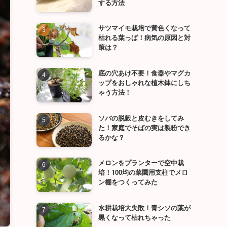
する方法
サツマイモ栽培で黄色くなって
枯れる葉っぱ！病気の原因と対
策は？
底の穴あけ不要！食器やマグカ
ップをおしゃれな植木鉢にしち
ゃう方法！
ソバの脱穀と皮むきをしてみ
た！家庭でそばの実は製粉でき
るかな？
メロンをプランターで空中栽
培！100均の菜園用支柱でメロ
ン棚をつくってみた
水耕栽培大失敗！青シソの葉が
黒くなって枯れちゃった