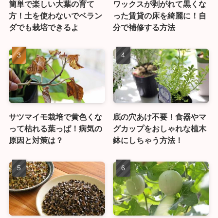
簡単で楽しい大葉の育て
ワックスが剥がれて黒くな
方！土を使わないでベラン
った賃貸の床を綺麗に！自
ダでも栽培できるよ
分で補修する方法
サツマイモ栽培で黄色くな
底の穴あけ不要！食器やマ
って枯れる葉っぱ！病気の
グカップをおしゃれな植木
原因と対策は？
鉢にしちゃう方法！