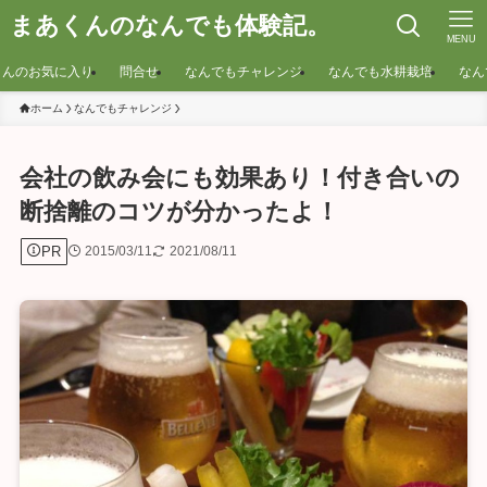
まあくんのなんでも体験記。
MENU
くんのお気に入り
問合せ
なんでもチャレンジ
なんでも水耕栽培
なん
ホーム
なんでもチャレンジ
会社の飲み会にも効果あり！付き合いの
断捨離のコツが分かったよ！
PR
2015/03/11
2021/08/11