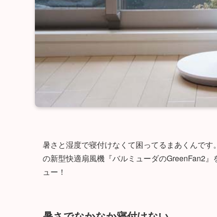
暑さと湿度で寝付けなくて困ってるまあくんです
の新型快適扇風機『バルミューダのGreenFan
ュー！
暑さでなかなか寝付けない