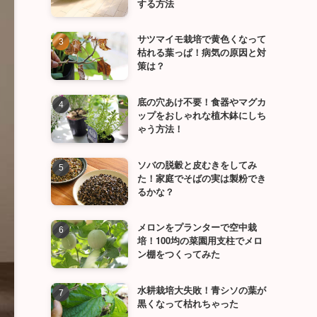
する方法
サツマイモ栽培で黄色くなって
枯れる葉っぱ！病気の原因と対
策は？
底の穴あけ不要！食器やマグカ
ップをおしゃれな植木鉢にしち
ゃう方法！
ソバの脱穀と皮むきをしてみ
た！家庭でそばの実は製粉でき
るかな？
メロンをプランターで空中栽
培！100均の菜園用支柱でメロ
ン棚をつくってみた
水耕栽培大失敗！青シソの葉が
黒くなって枯れちゃった