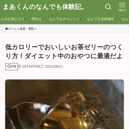
まあくんのなんでも体験記。
MENU
くんのお気に入り
問合せ
なんでもチャレンジ
なんでも水耕栽培
なん
ホーム
健康・運動
低カロリーでおいしいお茶ゼリーのつく
り方！ダイエット中のおやつに最適だよ
PR
2014/07/08
2021/08/11