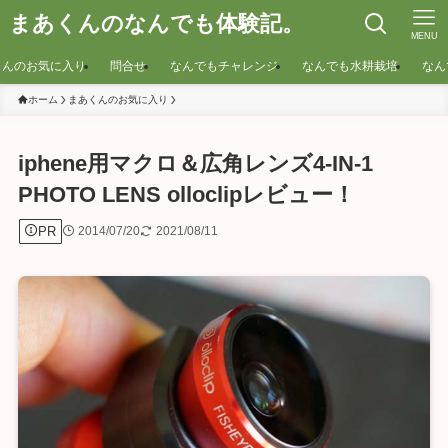
まあくんのなんでも体験記。
MENU
くんのお気に入り
問合せ
なんでもチャレンジ
なんでも水耕栽培
なん
ホーム
まあくんのお気に入り
iphene用マクロ＆広角レンズ4-IN-1
PHOTO LENS olloclipレビュー！
PR
2014/07/20
2021/08/11