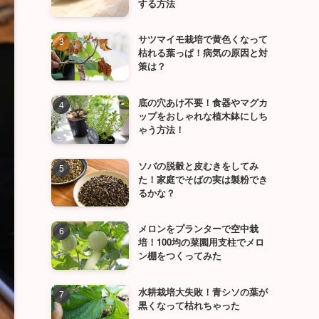
する方法
サツマイモ栽培で黄色くなって
枯れる葉っぱ！病気の原因と対
策は？
底の穴あけ不要！食器やマグカ
ップをおしゃれな植木鉢にしち
ゃう方法！
ソバの脱穀と皮むきをしてみ
た！家庭でそばの実は製粉でき
るかな？
メロンをプランターで空中栽
培！100均の菜園用支柱でメロ
ン棚をつくってみた
水耕栽培大失敗！青シソの葉が
黒くなって枯れちゃった