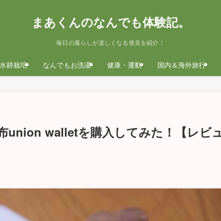
まあくんのなんでも体験記。
毎日の暮らしが楽しくなる発見を紹介！
水耕栽培
なんでもお洗濯
健康・運動
国内＆海外旅行
ion walletを購入してみた！【レビ