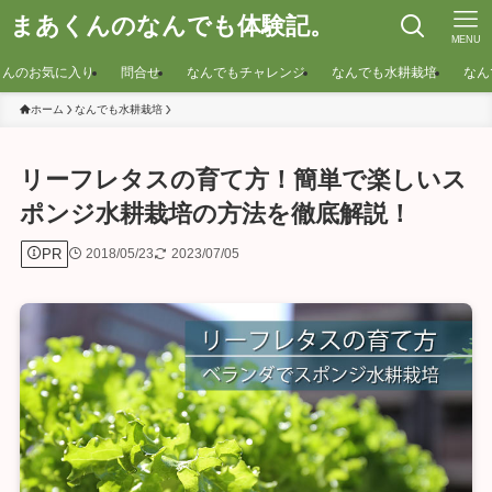
まあくんのなんでも体験記。
MENU
くんのお気に入り
問合せ
なんでもチャレンジ
なんでも水耕栽培
なん
ホーム
なんでも水耕栽培
リーフレタスの育て方！簡単で楽しいス
ポンジ水耕栽培の方法を徹底解説！
PR
2018/05/23
2023/07/05