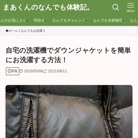
まあくんのなんでも体験記。
MENU
くんのお気に入り
問合せ
なんでもチャレンジ
なんでも水耕栽培
なん
ホーム
なんでもお洗濯
自宅の洗濯機でダウンジャケットを簡単
にお洗濯する方法！
PR
2016/05/08
2021/08/11