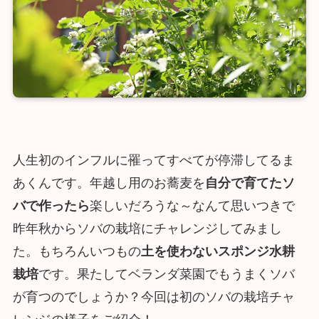
人生初のインフルに罹ってすべてが停滞してるま
あくんです。年越し用のお蕎麦を
自分で育てたソ
バで作ったら
楽しいだろうな～なんて思いつきで
昨年秋からソバの栽培にチャレンジしてみまし
た。もちろんいつもの
土を使わないスポンジ水耕
栽培
です。果たしてベランダ菜園でもうまくソバ
が育つのでしょうか？今回は初のソバの栽培チャ