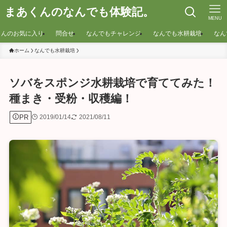
まあくんのなんでも体験記。
MENU
くんのお気に入り
問合せ
なんでもチャレンジ
なんでも水耕栽培
なん
ホーム
なんでも水耕栽培
ソバをスポンジ水耕栽培で育ててみた！
種まき・受粉・収穫編！
PR
2019/01/14
2021/08/11