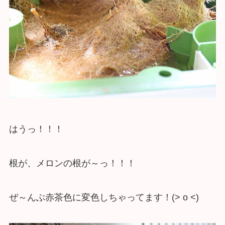
はうっ！！！
根が、メロンの根が～っ！！！
ぜ～んぶ赤茶色に変色しちゃってます！(> o <)