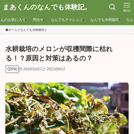
まあくんのなんでも体験記。
MENU
くんのお気に入り
問合せ
なんでもチャレンジ
なんでも水耕栽培
なん
ホーム
なんでも水耕栽培
水耕栽培のメロンが収穫間際に枯れ
る！？原因と対策はあるの？
PR
2020/10/27
2021/08/12