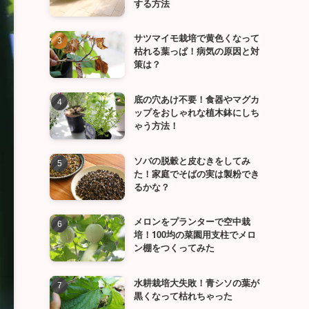
する方法
サツマイモ栽培で黄色くなって
枯れる葉っぱ！病気の原因と対
策は？
底の穴あけ不要！食器やマグカ
ップをおしゃれな植木鉢にしち
ゃう方法！
ソバの脱穀と皮むきをしてみ
た！家庭でそばの実は製粉でき
るかな？
メロンをプランターで空中栽
培！100均の菜園用支柱でメロ
ン棚をつくってみた
水耕栽培大失敗！青シソの葉が
黒くなって枯れちゃった