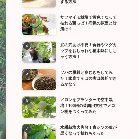
する方法
サツマイモ栽培で黄色くなって
枯れる葉っぱ！病気の原因と対
策は？
底の穴あけ不要！食器やマグカ
ップをおしゃれな植木鉢にしち
ゃう方法！
ソバの脱穀と皮むきをしてみ
た！家庭でそばの実は製粉でき
るかな？
メロンをプランターで空中栽
培！100均の菜園用支柱でメロ
ン棚をつくってみた
水耕栽培大失敗！青シソの葉が
黒くなって枯れちゃった