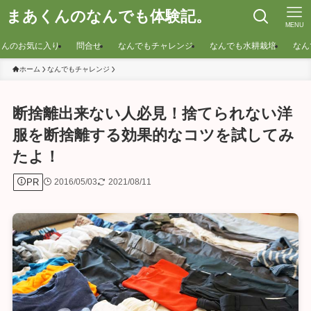
まあくんのなんでも体験記。
MENU
くんのお気に入り
問合せ
なんでもチャレンジ
なんでも水耕栽培
なん
ホーム
なんでもチャレンジ
断捨離出来ない人必見！捨てられない洋
服を断捨離する効果的なコツを試してみ
たよ！
PR
2016/05/03
2021/08/11