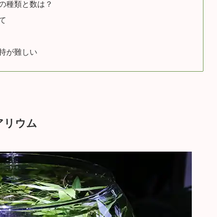
の種類と数は？
て
持が難しい
アリウム