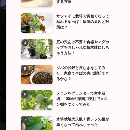
する方法
サツマイモ栽培で黄色くなって
枯れる葉っぱ！病気の原因と対
策は？
底の穴あけ不要！食器やマグカ
ップをおしゃれな植木鉢にしち
ゃう方法！
ソバの脱穀と皮むきをしてみ
た！家庭でそばの実は製粉でき
るかな？
メロンをプランターで空中栽
培！100均の菜園用支柱でメロ
ン棚をつくってみた
水耕栽培大失敗！青シソの葉が
黒くなって枯れちゃった