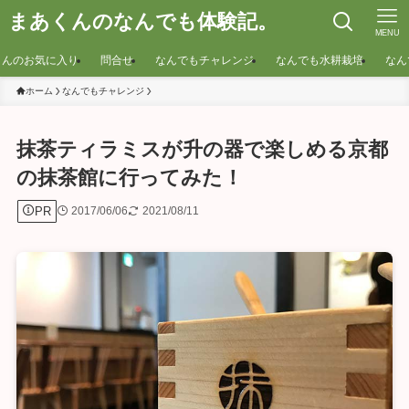
まあくんのなんでも体験記。
MENU
くんのお気に入り
問合せ
なんでもチャレンジ
なんでも水耕栽培
なん
ホーム
なんでもチャレンジ
抹茶ティラミスが升の器で楽しめる京都
の抹茶館に行ってみた！
PR
2017/06/06
2021/08/11