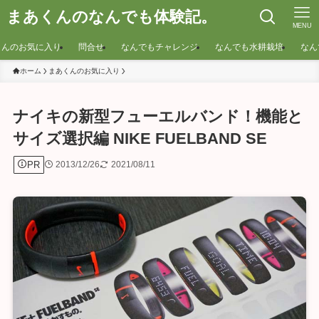
まあくんのなんでも体験記。
MENU
くんのお気に入り
問合せ
なんでもチャレンジ
なんでも水耕栽培
なん
ホーム
まあくんのお気に入り
ナイキの新型フューエルバンド！機能と
サイズ選択編 NIKE FUELBAND SE
PR
2013/12/26
2021/08/11