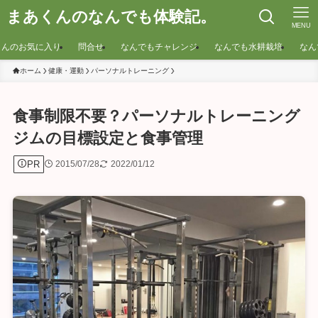
まあくんのなんでも体験記。
MENU
くんのお気に入り
問合せ
なんでもチャレンジ
なんでも水耕栽培
なん
ホーム
健康・運動
パーソナルトレーニング
食事制限不要？パーソナルトレーニング
ジムの目標設定と食事管理
PR
2015/07/28
2022/01/12