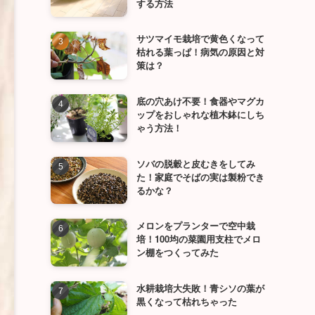
する方法
サツマイモ栽培で黄色くなって
枯れる葉っぱ！病気の原因と対
策は？
底の穴あけ不要！食器やマグカ
ップをおしゃれな植木鉢にしち
ゃう方法！
ソバの脱穀と皮むきをしてみ
た！家庭でそばの実は製粉でき
るかな？
メロンをプランターで空中栽
培！100均の菜園用支柱でメロ
ン棚をつくってみた
水耕栽培大失敗！青シソの葉が
黒くなって枯れちゃった