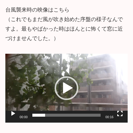
台風襲来時の映像はこちら
（これでもまだ風が吹き始めた序盤の様子なんで
すよ。最もやばかった時はほんとに怖くて窓に近
づけませんでした。）
動
画
プ
レ
ー
ヤ
ー
00:00
00:16