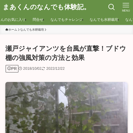
まあくんのなんでも体験記。
MENU
くんのお気に入り
問合せ
なんでもチャレンジ
なんでも水耕栽培
なん
ホーム
なんでも水耕栽培
瀬戸ジャイアンツを台風が直撃！ブドウ
棚の強風対策の方法と効果
PR
2018/10/02
2022/12/22