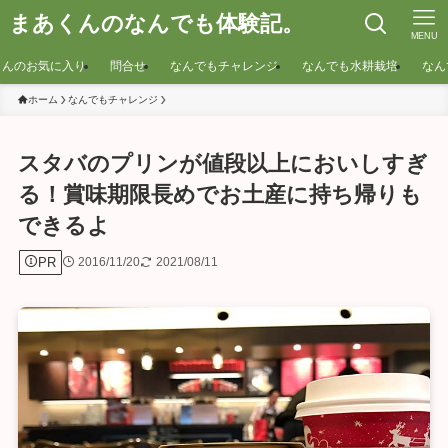
まあくんのなんでも体験記。
MENU
くんのお気に入り
問合せ
なんでもチャレンジ
なんでも水耕栽培
なん
ホーム
なんでもチャレンジ
スタバのプリンが値段以上においしすぎ
る！賞味期限長めでお土産に持ち帰りも
できるよ
PR
2016/11/20
2021/08/11