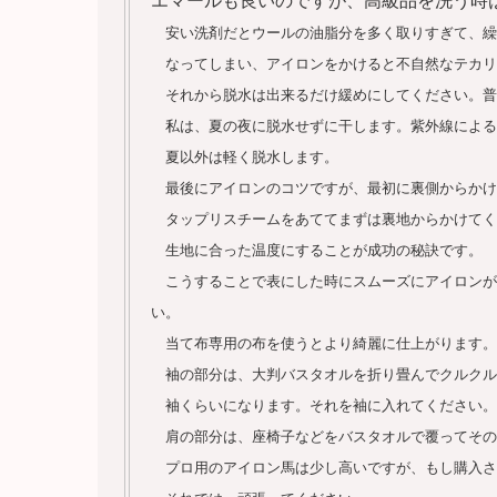
安い洗剤だとウールの油脂分を多く取りすぎて、繰
なってしまい、アイロンをかけると不自然なテカリ
それから脱水は出来るだけ緩めにしてください。普
私は、夏の夜に脱水せずに干します。紫外線による
夏以外は軽く脱水します。
最後にアイロンのコツですが、最初に裏側からかけ
タップリスチームをあててまずは裏地からかけてく
生地に合った温度にすることが成功の秘訣です。
こうすることで表にした時にスムーズにアイロンが
い。
当て布専用の布を使うとより綺麗に仕上がります。
袖の部分は、大判バスタオルを折り畳んでクルクル
袖くらいになります。それを袖に入れてください。
肩の部分は、座椅子などをバスタオルで覆ってその
プロ用のアイロン馬は少し高いですが、もし購入さ