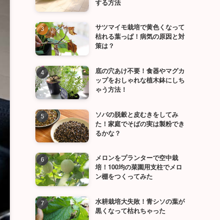
する方法
サツマイモ栽培で黄色くなって
枯れる葉っぱ！病気の原因と対
策は？
底の穴あけ不要！食器やマグカ
ップをおしゃれな植木鉢にしち
ゃう方法！
ソバの脱穀と皮むきをしてみ
た！家庭でそばの実は製粉でき
るかな？
メロンをプランターで空中栽
培！100均の菜園用支柱でメロ
ン棚をつくってみた
水耕栽培大失敗！青シソの葉が
黒くなって枯れちゃった