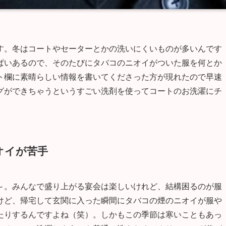
す。冬はコートやセーターとかの洗いにくいものが多いんです
ぱいあるので、そのたびにタバコのニオイがついた服を何とか
ト欄に素晴らしい情報を書いてくださった方が現れたので早速
グができちゃうというすごい洗剤を使ってコートのお洗濯にチ
オイが苦手
～。みんなで盛り上がる宴会は楽しいけれど、結構困るのが服
けど、帰宅して玄関に入った瞬間にタバコの煙のニオイが服や
たりするんですよね（笑）。しかもこの季節は寒いこともあっ