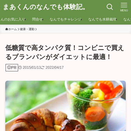
まあくんのなんでも体験記。
MENU
くんのお気に入り
問合せ
なんでもチャレンジ
なんでも水耕栽培
なん
ホーム
健康・運動
低糖質で高タンパク質！コンビニで買え
るブランパンがダイエットに最適！
PR
2015/01/13
2022/04/17