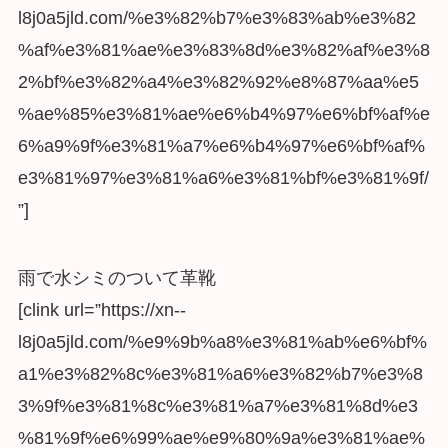
l8j0a5jld.com/%e3%82%b7%e3%83%ab%e3%82
%af%e3%81%ae%e3%83%8d%e3%82%af%e3%8
2%bf%e3%82%a4%e3%82%92%e8%87%aa%e5
%ae%85%e3%81%ae%e6%b4%97%e6%bf%af%e
6%a9%9f%e3%81%a7%e6%b4%97%e6%bf%af%
e3%81%97%e3%81%a6%e3%81%bf%e3%81%9f/
”]
雨で水シミのついて革靴
[clink url=”https://xn--
l8j0a5jld.com/%e9%9b%a8%e3%81%ab%e6%bf%
a1%e3%82%8c%e3%81%a6%e3%82%b7%e3%8
3%9f%e3%81%8c%e3%81%a7%e3%81%8d%e3
%81%9f%e6%99%ae%e9%80%9a%e3%81%ae%