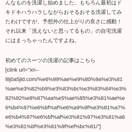
んなものを洗濯し始めました。もちろん最初はド
キドキハラハラしながらおそるおそる洗濯してみ
たわけですが、予想外の仕上がりの良さに感動！
それ以来「洗えないと思ってるもの」の自宅洗濯
にはまっちゃったんですよね。
初めてのスーツの洗濯の記事はこちら
[clink url=”xn--
l8j0a5jld.com/%e6%99%ae%e9%80%9a%e3%81
%ae%e3%82%b9%e3%83%bc%e3%83%84%e3%
82%92%e8%87%aa%e5%ae%85%e3%81%ae%e
6%b4%97%e6%bf%af%e6%a9%9f%e3%81%a7%
e6%b4%97%e6%bf%af%e3%81%97%e3%81%a6
%e3%81%bf%e3%81%9f%ef%bc%81/”]