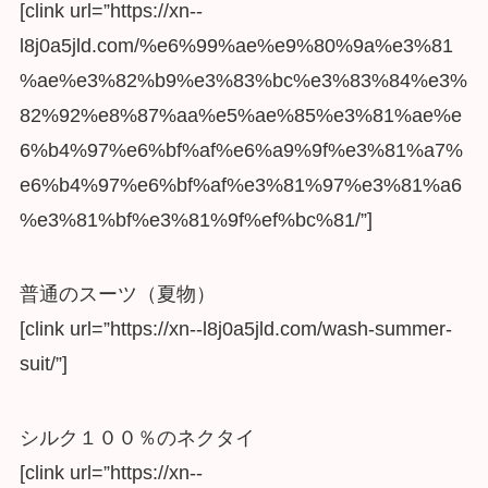
[clink url=”https://xn--
l8j0a5jld.com/%e6%99%ae%e9%80%9a%e3%81
%ae%e3%82%b9%e3%83%bc%e3%83%84%e3%
82%92%e8%87%aa%e5%ae%85%e3%81%ae%e
6%b4%97%e6%bf%af%e6%a9%9f%e3%81%a7%
e6%b4%97%e6%bf%af%e3%81%97%e3%81%a6
%e3%81%bf%e3%81%9f%ef%bc%81/”]
普通のスーツ（夏物）
[clink url=”https://xn--l8j0a5jld.com/wash-summer-
suit/”]
シルク１００％のネクタイ
[clink url=”https://xn--