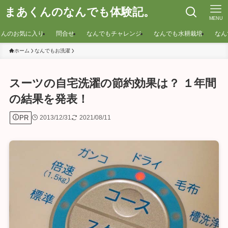
まあくんのなんでも体験記。
MENU
くんのお気に入り
問合せ
なんでもチャレンジ
なんでも水耕栽培
なん
ホーム
なんでもお洗濯
スーツの自宅洗濯の節約効果は？ １年間
の結果を発表！
PR
2013/12/31
2021/08/11