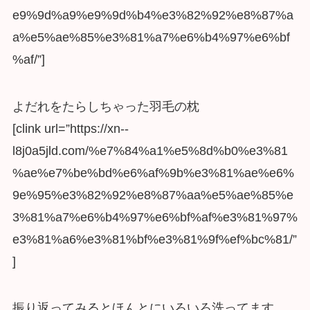
e9%9d%a9%e9%9d%b4%e3%82%92%e8%87%a
a%e5%ae%85%e3%81%a7%e6%b4%97%e6%bf
%af/”]
よだれをたらしちゃった羽毛の枕
[clink url=”https://xn--
l8j0a5jld.com/%e7%84%a1%e5%8d%b0%e3%81
%ae%e7%be%bd%e6%af%9b%e3%81%ae%e6%
9e%95%e3%82%92%e8%87%aa%e5%ae%85%e
3%81%a7%e6%b4%97%e6%bf%af%e3%81%97%
e3%81%a6%e3%81%bf%e3%81%9f%ef%bc%81/”
]
振り返ってみるとほんとにいろいろ洗ってます