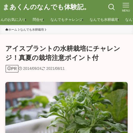
まあくんのなんでも体験記。
MENU
くんのお気に入り
問合せ
なんでもチャレンジ
なんでも水耕栽培
なん
ホーム
なんでも水耕栽培
アイスプラントの水耕栽培にチャレン
ジ！真夏の栽培注意ポイント付
PR
2014/09/24
2021/08/11