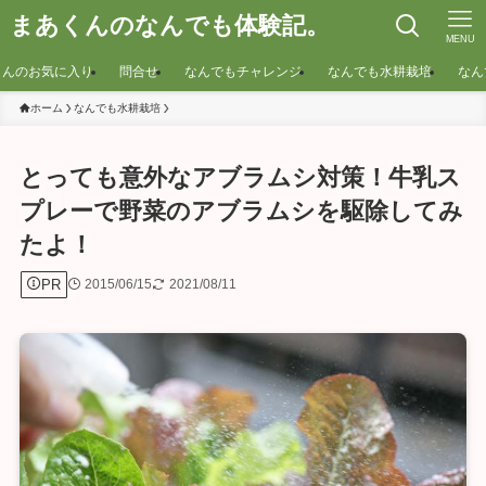
まあくんのなんでも体験記。
MENU
くんのお気に入り
問合せ
なんでもチャレンジ
なんでも水耕栽培
なん
ホーム
なんでも水耕栽培
とっても意外なアブラムシ対策！牛乳ス
プレーで野菜のアブラムシを駆除してみ
たよ！
PR
2015/06/15
2021/08/11